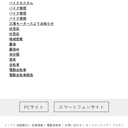
バイクカスタム
バイク修理
バイク修理
バイク車検
三滝モータースよりお知らせ
伏見区
伏見区
地域密着
墨染
墨染め
未分類
深草
自転車
電動自転車
電動自転車販売
PCサイト
スマートフォンサイト
トップ
｜
店舗案内
｜
在庫情報
｜
電動自転車
｜
お問い合わせ
｜
オンラインストア
｜
ブログ
｜