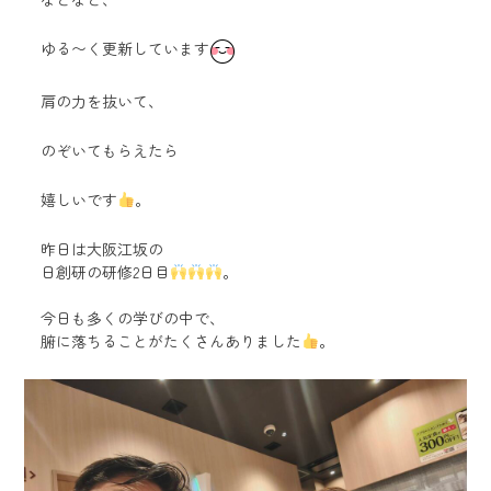
ゆる〜く更新しています
肩の力を抜いて、
のぞいてもらえたら
嬉しいです
。
昨日は大阪江坂の
日創研の研修2日目
。
今日も多くの学びの中で、
腑に落ちることがたくさんありました
。