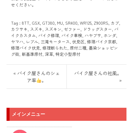
せください
。
Tag :
8TT
,
GSX
,
GT380
,
MU
,
SR400
,
WR125
,
Z900RS
,
カブ
,
カワサキ
,
スズキ
,
スズキン
,
ゼファー
,
ドラッグスター
,
バ
イクカスタム
,
バイク修理
,
バイク車検
,
ハヤブサ
,
ホンダ
,
ヤマハ
,
レブル
,
三滝モータース
,
伏見区
,
修理バイク京都
,
修理バイク伏見
,
修理断られた
,
原付二種
,
墨染ショッピン
グ街
,
新基準原付
,
深草
,
特定小型原付
« バイク屋さんのシェ
バイク屋さんの社風。
ア率
。
»
メインメニュー