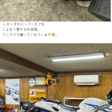
ホンダのスーパーカブを
こよなく愛する中田君。
ワックスで磨いてくれています
。