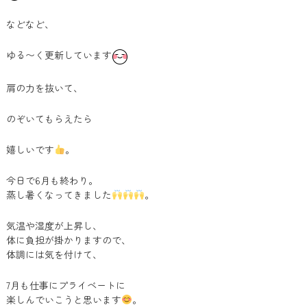
などなど、
ゆる〜く更新しています
肩の力を抜いて、
のぞいてもらえたら
嬉しいです
。
今日で6月も終わり。
蒸し暑くなってきました
。
気温や湿度が上昇し、
体に負担が掛かりますので、
体調には気を付けて、
7月も仕事にプライベートに
楽しんでいこうと思います
。