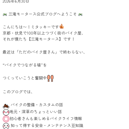
2026年6月30日
三滝モータース公式ブログへようこそ
こんにちは〜！ミタッキーです
京都・伏見で100年以上つづく街のバイク屋、
それが僕たち【三滝モータース】です！
最近は「ただのバイク屋さん」で終わらない、
“バイクでつながる場”を
つくっていこうと奮闘中
このブログでは、
バイクの整備・カスタムの話
地元・深草のちょっといい話
初心者さんも楽しめるバイクライフ情報
知って得する安全・メンテナンス豆知識