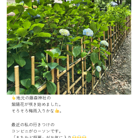
地元の藤森神社の
紫陽花が咲き始めました。
そろそろ梅雨入りかな
。
最近の私の行きつけの
コンビニがローソンです。
「まちかど厨房」がお気に入り
。