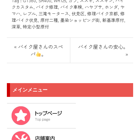
Tag :
GT380
,
SR400
,
WR125
,
カブ
,
スズキ
,
スズキン
,
バイ
クカスタム
,
バイク修理
,
バイク車検
,
ハヤブサ
,
ホンダ
,
ヤ
マハ
,
レブル
,
三滝モータース
,
伏見区
,
修理バイク京都
,
修
理バイク伏見
,
原付二種
,
墨染ショッピング街
,
新基準原付
,
深草
,
特定小型原付
« バイク屋さんのスぺ
バイク屋さんの安心。
パ
。
»
メインメニュー